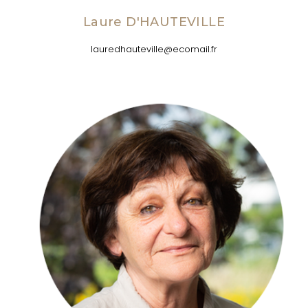
Laure D'HAUTEVILLE
lauredhauteville@ecomail.fr